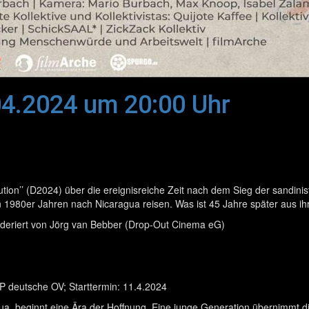
04.2024 um 20:00 Uhr
tion’’ (D2024) über die ereignisreiche Zeit nach dem Sieg der sandin
en 1980er Jahren nach Nicaragua reisen. Was ist 45 Jahre später au
oderiert von Jörg van Bebber (Drop-Out Cinema eG)
P deutsche OV; Starttermin: 11.4.2024
ua, beginnt eine Ära der Hoffnung. Eine junge Generation übernimmt d