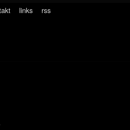
takt
links
rss
.