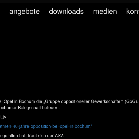
angebote
downloads
medien
kon
i Opel in Bochum die „Gruppe oppositioneller Gewerkschafter“ (GoG). 
Bochumer Belegschaft befeuert.
t.tv
-atmen-40-jahre-opposition-bei-opel-in-bochum/
 gefallen hat, freut sich der ASV.